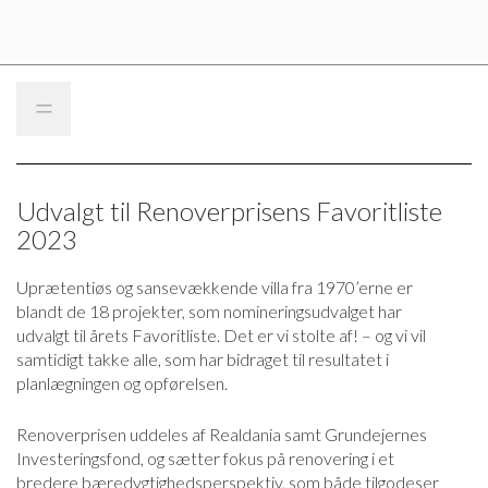
=
Udvalgt til Renoverprisens Favoritliste
2023
Uprætentiøs og sansevækkende villa fra 1970’erne er
blandt de 18 projekter, som nomineringsudvalget har
udvalgt til årets Favoritliste. Det er vi stolte af! – og vi vil
samtidigt takke alle, som har bidraget til resultatet i
planlægningen og opførelsen.
Renoverprisen uddeles af Realdania samt Grundejernes
Investeringsfond, og sætter fokus på renovering i et
bredere bæredygtighedsperspektiv, som både tilgodeser